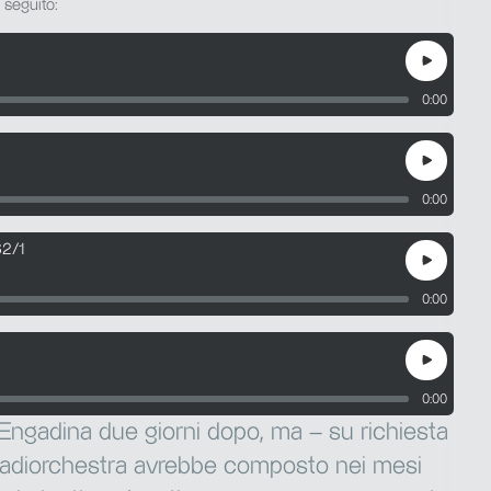
 seguito:
0:00
0:00
32/1
0:00
0:00
l’Engadina due giorni dopo, ma – su richiesta
 Radiorchestra avrebbe composto nei mesi