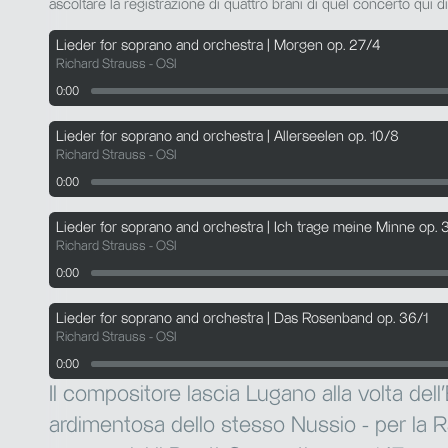
ascoltare la registrazione di quattro brani di quel concerto qui di
Lieder for soprano and orchestra | Morgen op. 27/4
Richard Strauss - OSI
0:00
Lieder for soprano and orchestra | Allerseelen op. 10/8
Richard Strauss - OSI
0:00
Lieder for soprano and orchestra | Ich trage meine Minne op. 
Richard Strauss - OSI
0:00
Lieder for soprano and orchestra | Das Rosenband op. 36/1
Richard Strauss - OSI
0:00
Il compositore lascia Lugano alla volta del
ardimentosa dello stesso Nussio - per la