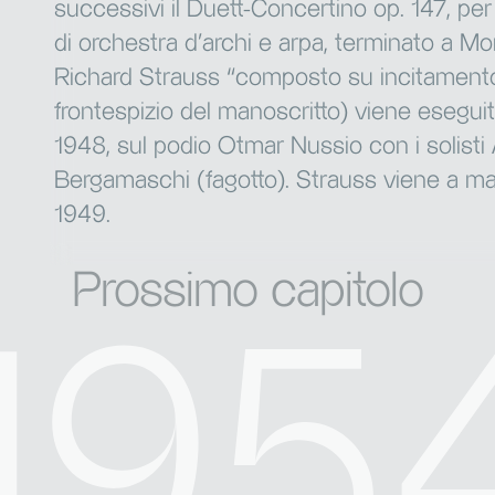
successivi il Duett-Concertino op. 147, p
di orchestra d’archi e arpa, terminato a Mo
Richard Strauss “composto su incitamento
frontespizio del manoscritto) viene eseguit
1948, sul podio Otmar Nussio con i solisti
Bergamaschi (fagotto). Strauss viene a man
1949.
Prossimo capitolo
195
195