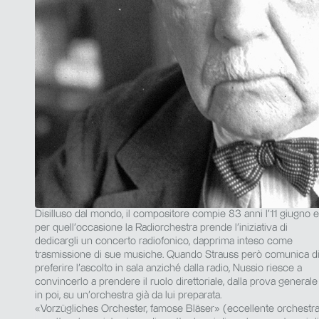
Disilluso dal mondo, il compositore compie 83 anni l’11 giugno 
per quell’occasione la Radiorchestra prende l’iniziativa di
dedicargli un concerto radiofonico, dapprima inteso come
trasmissione di sue musiche. Quando Strauss però comunica d
preferire l’ascolto in sala anziché dalla radio, Nussio riesce a
convincerlo a prendere il ruolo direttoriale, dalla prova generale
in poi, su un’orchestra già da lui preparata.
«Vorzügliches Orchester, famose Bläser» (eccellente orchestra, o