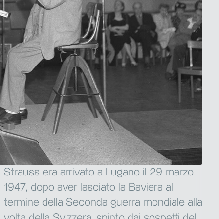
Strauss era arrivato a Lugano il 29 marzo
1947, dopo aver lasciato la Baviera al
termine della Seconda guerra mondiale alla
volta della Svizzera, spinto dai sospetti del